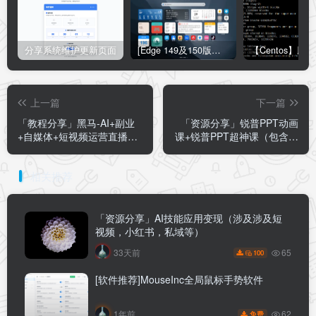
分享系统维护更新页面
[Edge 149及150版本适用]怎么禁用Edge浏览器的圆角设计？Edge浏览器关闭圆角设计教程
上一篇
下一篇
「教程分享」黑马-AI+副业
「资源分享」锐普PPT动画
+自媒体+短视频运营直播公
课+锐普PPT超神课（包含课
开课合集
程素材）
相关推荐
「资源分享」AI技能应用变现（涉及涉及短
视频，小红书，私域等）
65
33天前
100
[软件推荐]MouseInc全局鼠标手势软件
62
1年前
免费