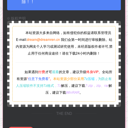
除！！
©
版权声明
本站资源大多来自网络，如有侵犯你的权益请联系管理员
E-mail:
dream@dreamren.cn
我们会第一时间进行审核删除。站
内资源为网友个人学习或测试研究使用，未经原版权作者许可,禁
止用于任何商业途径！请在下载24小时内删除！
如果遇到
付费
才可
观看
的文章，建议升级
终身VIP。
全站所
有资源
“
任意下免费看
”。
本站资源少部分采用
7z压缩，
为防止有
人压缩软件不支持7z格式
，7z
解压，建议下载
7-zip
，zip、rar
解
压，建议下载
WinRAR
。
THE END