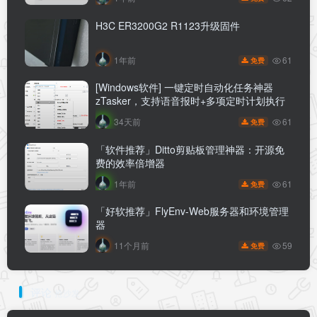
H3C ER3200G2 R1123升级固件
61
1年前
免费
[Windows软件] 一键定时自动化任务神器
zTasker，支持语音报时+多项定时计划执行
61
34天前
免费
「软件推荐」Ditto剪贴板管理神器：开源免
费的效率倍增器
61
1年前
免费
「好软推荐」FlyEnv-Web服务器和环境管理
器
59
11个月前
免费
评论
抢沙发