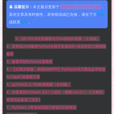
温馨提示：
本文最后更新于
，
2025-07-02 16:47:56
某些文章具有时效性，若有错误或已失效，请在下方
留言
或联系
站长
。
1、20170328传智播客Python基础班视频 (太基础）
2、老男孩2020最新Python全栈开发基础班+就业班第22期视频
教程
3、极客学院Python全套教程
4、【13章完整版，附源码和PPT】Python分布式爬虫必学框架
Scrapy打造搜索引擎
5、python从入门到精通视频（全60集）
6、全面系统Python3.8入门+进阶 (侧重小白入门-七月教程-
程序员必备第二语言)
7、Python3.5零基础高级完整项目剖析教程