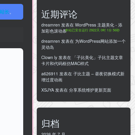
近期评论
站长
。
dreamren
发表在
WordPress 主题美化 - 添
本站已安全运行 2922天 0时 1分 57秒
加彩色滚动条
dreamren
发表在
为WordPress网站添加一个
灵动岛
Clown ly
发表在
「子比美化」子比主题文章
卡片和代码框仿MAC样式
a626911
发表在
子比主题 – 昼夜切换模式新
增过度动画
XSJYA
发表在
分享系统维护更新页面
归档
2026 年 7 月