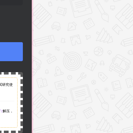
试研究使
7z
解压，