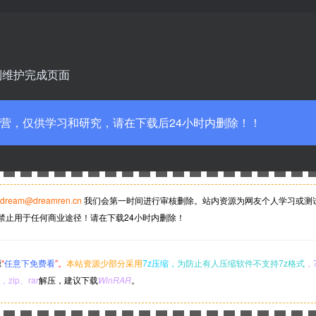
到维护完成页面
营，仅供学习和研究，请在下载后24小时内删除！！
dream@dreamren.cn
我们会第一时间进行审核删除。站内资源为网友个人学习或测
禁止用于任何商业途径！请在下载24小时内删除！
源
“
任意下免费看
”。
本站资源少部分采用
7z压缩，
为防止有人压缩软件不支持7z格式
，
，zip、rar
解压，建议下载
WinRAR
。