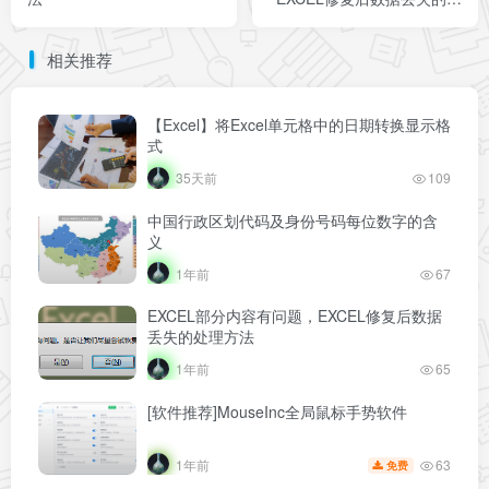
理方法
相关推荐
【Excel】将Excel单元格中的日期转换显示格
式
35天前
109
中国行政区划代码及身份号码每位数字的含
义
1年前
67
EXCEL部分内容有问题，EXCEL修复后数据
丢失的处理方法
1年前
65
[软件推荐]MouseInc全局鼠标手势软件
63
1年前
免费