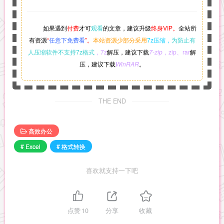
如果遇到
付费
才可
观看
的文章，建议升级
终身VIP。
全站所
有资源
“
任意下免费看
”。
本站资源少部分采用
7z压缩，
为防止有
人压缩软件不支持7z格式
，7z
解压，建议下载
7-zip
，zip、rar
解
压，建议下载
WinRAR
。
THE END
高效办公
# Excel
# 格式转换
喜欢就支持一下吧
点赞
10
分享
收藏