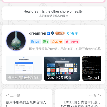
Real dream is the other shore of reality.
真正的梦就是现实的彼岸
dreamren
关注
138
4
3979
136W+
即使是最简单的梦想，用心浇灌，也能开出绚烂的花
分享系统维护更新页面
[Edge 149及150版本适用]怎么禁用Edge浏览器的圆角设计？Edge浏览器关闭圆角设计教程
上一篇
下一篇
使用小狼毫的五笔拼音输入
EXCEL部分内容有问题，
法
EXCEL修复后数据丢失的处