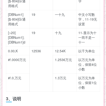
[$-804]G/通
字
用格式
[DBNum1]
19
一十九
中文小写数
[$-804]G/通
字，11-19无
用格式
设置
[>20]
19
十九
11-显示为十
[DBNum1];
一而不是一
[DBNum1]d
十一
0.00,K
12536
12.54K
以千为单位
#!.0000万元
1.2536万元
以万元为单
位，保留4位
小数
#!.0,万元
1.3万元
以万元为单
位，保留1位
小数
3、说明