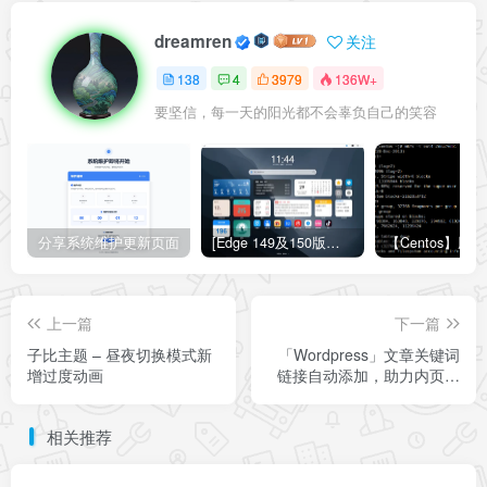
dreamren
关注
138
4
3979
136W+
要坚信，每一天的阳光都不会辜负自己的笑容
分享系统维护更新页面
[Edge 149及150版本适用]怎么禁用Edge浏览器的圆角设计？Edge浏览器关闭圆角设计教程
上一篇
下一篇
子比主题 – 昼夜切换模式新
「Wordpress」文章关键词
增过度动画
链接自动添加，助力内页优
化与收录
相关推荐