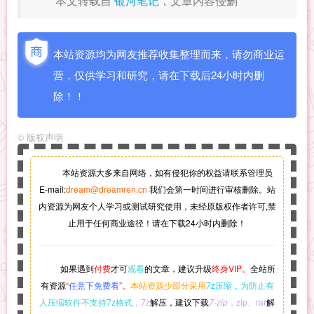
本文转载自
银河笔记
，文章内容侵删
本站资源均为网友推荐收集整理而来，请勿商业运
营，仅供学习和研究，请在下载后24小时内删
除！！
©
版权声明
本站资源大多来自网络，如有侵犯你的权益请联系管理员
E-mail:
dream@dreamren.cn
我们会第一时间进行审核删除。站
内资源为网友个人学习或测试研究使用，未经原版权作者许可,禁
止用于任何商业途径！请在下载24小时内删除！
如果遇到
付费
才可
观看
的文章，建议升级
终身VIP。
全站所
有资源
“
任意下免费看
”。
本站资源少部分采用
7z压缩，
为防止有
人压缩软件不支持7z格式
，7z
解压，建议下载
7-zip
，zip、rar
解