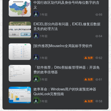
中国行政区划代码及身份号码每位数字的含
义
1年前
66
EXCEL部分内容有问题，EXCEL修复后数据
丢失的处理方法
1年前
64
[软件推荐]MouseInc全局鼠标手势软件
62
1年前
免费
「软件推荐」Ditto剪贴板管理神器：开源免
费的效率倍增器
61
1年前
免费
效率革命：Windows用户的快速预览神器
QuickLook完整指南
58
1年前
免费