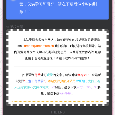
营，仅供学习和研究，请在下载后24小时内删
除！！
©
版权声明
本站资源大多来自网络，如有侵犯你的权益请联系管理员
E-mail:
dream@dreamren.cn
我们会第一时间进行审核删除。站
内资源为网友个人学习或测试研究使用，未经原版权作者许可,禁
止用于任何商业途径！请在下载24小时内删除！
如果遇到
付费
才可
观看
的文章，建议升级
终身VIP。
全站所
有资源
“
任意下免费看
”。
本站资源少部分采用
7z压缩，
为防止有
人压缩软件不支持7z格式
，7z
解压，建议下载
7-zip
，zip、rar
解
压，建议下载
WinRAR
。
THE END