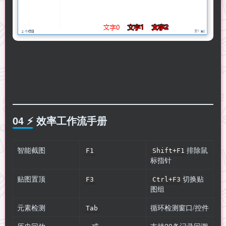
04 ⚡ 效率工作流手册
智能截图
排除鼠
F1
Shift+F1
标指针
贴图置顶
切换贴
F3
Ctrl+F3
图组
元素检测
循环检测窗口/控件
Tab
历史回放
或
支持20条记录回溯