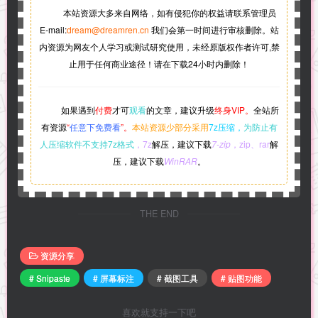
本站资源大多来自网络，如有侵犯你的权益请联系管理员
E-mail:
dream@dreamren.cn
我们会第一时间进行审核删除。站
内资源为网友个人学习或测试研究使用，未经原版权作者许可,禁
止用于任何商业途径！请在下载24小时内删除！
如果遇到
付费
才可
观看
的文章，建议升级
终身VIP。
全站所
有资源
“
任意下免费看
”。
本站资源少部分采用
7z压缩，
为防止有
人压缩软件不支持7z格式
，7z
解压，建议下载
7-zip
，zip、rar
解
压，建议下载
WinRAR
。
THE END
资源分享
# Snipaste
# 屏幕标注
# 截图工具
# 贴图功能
喜欢就支持一下吧