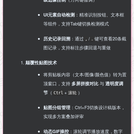
UI元素自动检测
​：精准识别按钮、文本框
等组件，支持Tab键切换检测模式
历史记录回溯
​：通过
/
键可查看20条截
,
.
图记录，支持标注步骤回退与重做
颠覆性贴图技术
将剪贴板内容（文本/图像/颜色值）转为置
顶窗口，支持 ​
多屏拼接对比
​ 与 ​
透明度调
节
​（
+
）
Ctrl
滚轮
贴图分组管理
​：Ctrl+F3切换设计稿版本，
实现多方案叠加评审
动态GIF操控
​：滚轮调节播放速度，数字