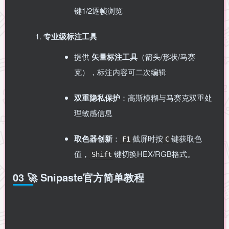
键1/2逐帧浏览
专业级标注工具
提供 ​
矢量标注工具
​（箭头/形状/马赛
克），标注内容可二次编辑
双重隐私保护
​：高斯模糊与马赛克双重处
理敏感信息
取色器创新
​：
截屏时按
键获取色
F1
C
值，
键切换HEX/RGB格式。
Shift
03 🚀 Snipaste官方简单教程