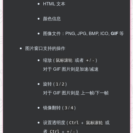
HTML 文本
颜色信息
图像文件：PNG, JPG, BMP, ICO,
GIF
等
图片窗口支持的操作
缩放 (
或者
/
)
鼠标滚轮
+
-
对于 GIF 图片则是加速/减速
旋转 (
/
)
1
2
对于 GIF 图片则是 上一帧/下一帧
镜像翻转 (
/
)
3
4
设置透明度 (
+
或
Ctrl
鼠标滚轮
者
+
/
)
Ctrl
+
-