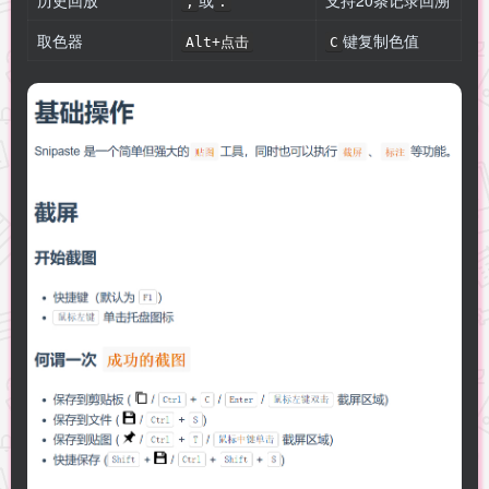
,
.
取色器
键复制色值
Alt+点击
C