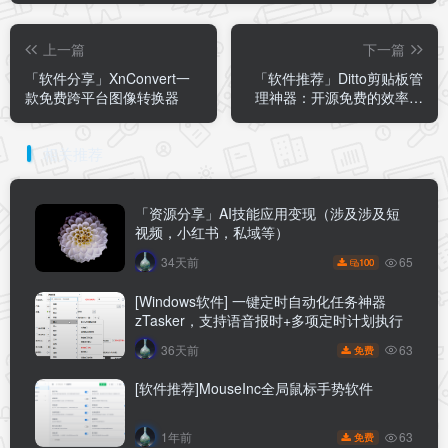
上一篇
下一篇
「软件分享」XnConvert一
「软件推荐」Ditto剪贴板管
款免费跨平台图像转换器
理神器：开源免费的效率倍
增器
相关推荐
「资源分享」AI技能应用变现（涉及涉及短
视频，小红书，私域等）
65
34天前
100
[Windows软件] 一键定时自动化任务神器
zTasker，支持语音报时+多项定时计划执行
63
36天前
免费
[软件推荐]MouseInc全局鼠标手势软件
63
1年前
免费