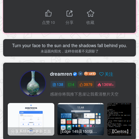
点赞
10
分享
收藏
Turn your face to the sun and the shadows fall behind you.
永远面向阳光，这样你就看不见阴影了
dreamren
关注
138
4
3979
136W+
感谢你将我推下悬崖让我看清整片天空
分享系统维护更新页面
[Edge 149及150版本适用]怎么禁用Edge浏览器的圆角设计？Edge浏览器关闭圆角设计教程