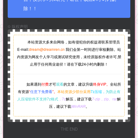
除！！
©
版权声明
本站资源大多来自网络，如有侵犯你的权益请联系管理员
E-mail:
dream@dreamren.cn
我们会第一时间进行审核删除。站
内资源为网友个人学习或测试研究使用，未经原版权作者许可,禁
止用于任何商业途径！请在下载24小时内删除！
如果遇到
付费
才可
观看
的文章，建议升级
终身VIP。
全站所
有资源
“
任意下免费看
”。
本站资源少部分采用
7z压缩，
为防止有
人压缩软件不支持7z格式
，7z
解压，建议下载
7-zip
，zip、rar
解
压，建议下载
WinRAR
。
THE END