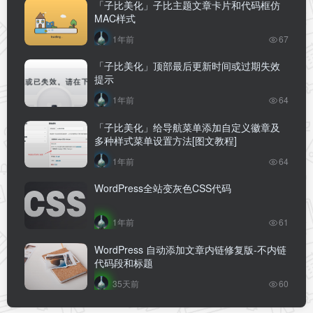
「子比美化」子比主题文章卡片和代码框仿
MAC样式
1年前
67
「子比美化」顶部最后更新时间或过期失效
提示
1年前
64
「子比美化」给导航菜单添加自定义徽章及
多种样式菜单设置方法[图文教程]
1年前
64
WordPress全站变灰色CSS代码
1年前
61
WordPress 自动添加文章内链修复版-不内链
代码段和标题
35天前
60