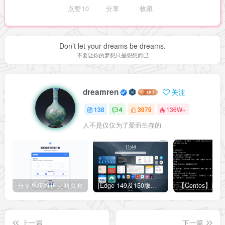
点赞
10
分享
收藏
Don’t let your dreams be dreams.
不要让你的梦想只是想想而已
dreamren
关注
138
4
3979
136W+
人不是仅仅为了爱而生存的
分享系统维护更新页面
[Edge 149及150版本适用]怎么禁用Edge浏览器的圆角设计？Edge浏览器关闭圆角设计教程
上一篇
下一篇