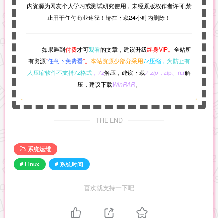
内资源为网友个人学习或测试研究使用，未经原版权作者许可,禁
止用于任何商业途径！请在下载24小时内删除！
如果遇到
付费
才可
观看
的文章，建议升级
终身VIP。
全站所
有资源
“
任意下免费看
”。
本站资源少部分采用
7z压缩，
为防止有
人压缩软件不支持7z格式
，7z
解压，建议下载
7-zip
，zip、rar
解
压，建议下载
WinRAR
。
THE END
系统运维
# Linux
# 系统时间
喜欢就支持一下吧