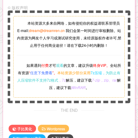
©
版权声明
本站资源大多来自网络，如有侵犯你的权益请联系管理员
E-mail:
dream@dreamren.cn
我们会第一时间进行审核删除。站
内资源为网友个人学习或测试研究使用，未经原版权作者许可,禁
止用于任何商业途径！请在下载24小时内删除！
如果遇到
付费
才可
观看
的文章，建议升级
终身VIP。
全站所
有资源
“
任意下免费看
”。
本站资源少部分采用
7z压缩，
为防止有
人压缩软件不支持7z格式
，7z
解压，建议下载
7-zip
，zip、rar
解
压，建议下载
WinRAR
。
THE END
子比美化
Wordpress