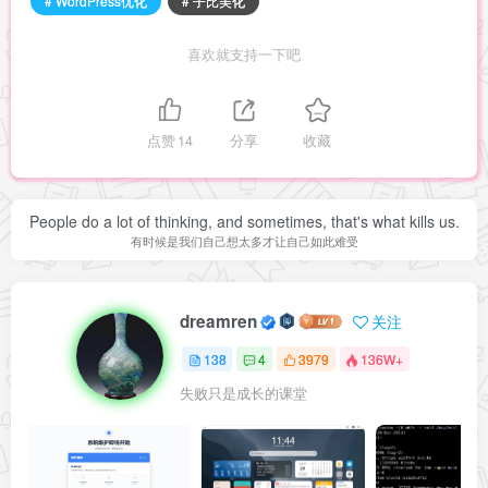
# WordPress优化
# 子比美化
喜欢就支持一下吧
点赞
14
分享
收藏
People do a lot of thinking, and sometimes, that's what kills us.
有时候是我们自己想太多才让自己如此难受
dreamren
关注
138
4
3979
136W+
失败只是成长的课堂