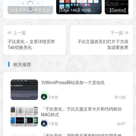
分享系统维护更新页面
[Edge 149及150版本适用]怎么禁用Edge浏览器的圆角设计？Edge浏览器关闭圆角设计教程
上一篇
下一篇
子比美化 – 文章详情页带
子比主题首页幻灯片下方添
Tab切换美化
加虚雾效果
相关推荐
为WordPress网站添加一个灵动岛
1年前
128
「子比美化」子比主题文章卡片和代码框仿
MAC样式
1年前
67
「子比美化」顶部最后更新时间或过期失效