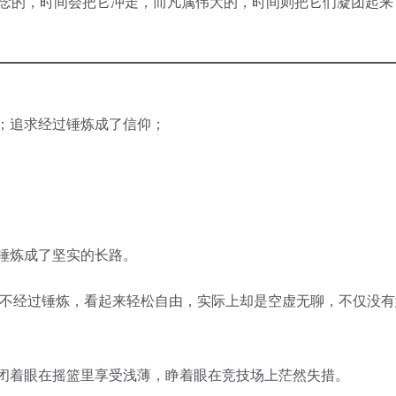
念的，时间会把它冲走，而凡属伟大的，时间则把它们凝团起来
；追求经过锤炼成了信仰；
锤炼成了坚实的长路。
子不经过锤炼，看起来轻松自由，实际上却是空虚无聊，不仅没有
闭着眼在摇篮里享受浅薄，睁着眼在竞技场上茫然失措。