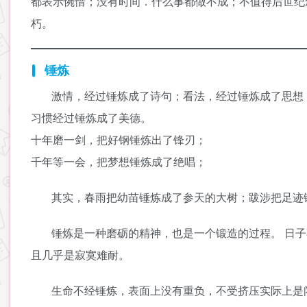
都表示惋惜；没有时间．什么事都做不成；不值得后世纪
朽。
锤炼
激情，经过锤炼成了诗句；看法，经过锤炼成了思想
习惯经过锤炼成了美德。
十年磨一剑，把好钢锤炼出了锋刃；
千年等一会，把梦想锤炼成了绝唱；
其实，春雨把幼苗锤炼成了参天的大树；跋涉把足迹
锤炼是一种磨砺的精神，也是一个锻造的过程。 日
且几乎是寂寞难耐。
生命不经锤炼，表面上没有重负，不受挤压实际上是