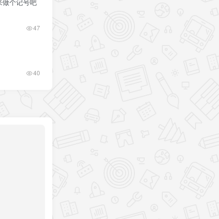
出来做个记号吧
47
40