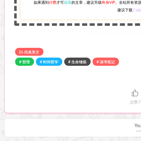
如果遇到
付费
才可
观看
的文章，建议升级
终身VIP。
全站所有资
建议下载
7-zip
经典美文
# 哲理
# 时间哲学
# 生命锤炼
# 读书笔记
点赞
7
You
一