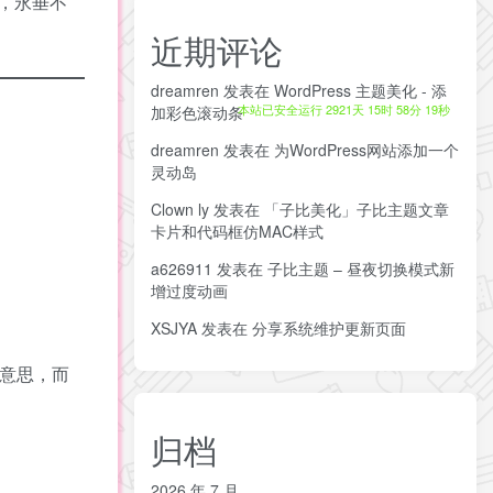
，永垂不
近期评论
dreamren
发表在
WordPress 主题美化 - 添
本站已安全运行 2921天 15时 58分 20秒
加彩色滚动条
dreamren
发表在
为WordPress网站添加一个
灵动岛
Clown ly
发表在
「子比美化」子比主题文章
卡片和代码框仿MAC样式
a626911
发表在
子比主题 – 昼夜切换模式新
增过度动画
XSJYA
发表在
分享系统维护更新页面
意思，而
归档
2026 年 7 月