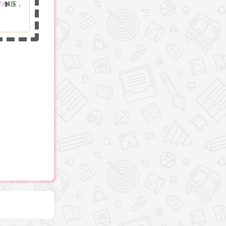
7z
解压，