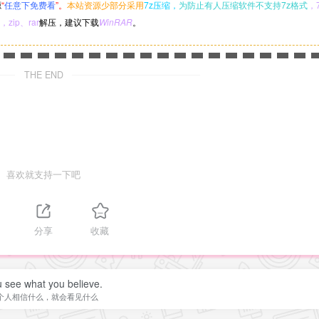
源
“
任意下免费看
”。
本站资源少部分采用
7z压缩，
为防止有人压缩软件不支持7z格式
，
，zip、rar
解压，建议下载
WinRAR
。
THE END
喜欢就支持一下吧
分享
收藏
 see what you believe.
个人相信什么，就会看见什么