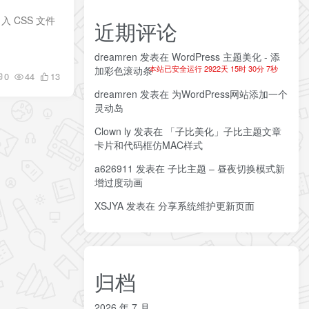
 CSS 文件
近期评论
dreamren
发表在
WordPress 主题美化 - 添
本站已安全运行 2922天 15时 30分 8秒
加彩色滚动条
0
44
13
dreamren
发表在
为WordPress网站添加一个
灵动岛
Clown ly
发表在
「子比美化」子比主题文章
卡片和代码框仿MAC样式
a626911
发表在
子比主题 – 昼夜切换模式新
增过度动画
XSJYA
发表在
分享系统维护更新页面
归档
2026 年 7 月